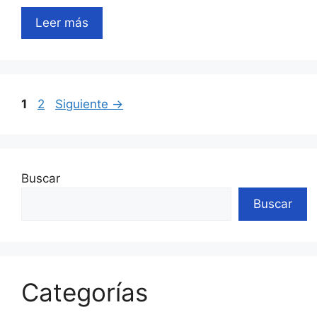
Leer más
Página
Página
1
2
Siguiente
→
Buscar
Buscar
Categorías