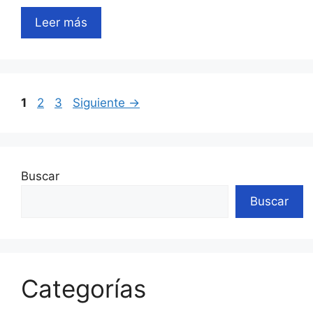
Leer más
Página
Página
Página
1
2
3
Siguiente
→
Buscar
Buscar
Categorías